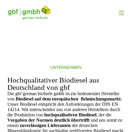
Z
u
m
I
n
h
a
l
t
s
p
r
UNTERNEHMEN
i
n
Hochqualitativer Biodiesel aus
g
e
Deutschland von gbf
n
Die gbf german biofuels gmbh ist ein bedeutender Hersteller
von
Biodiesel auf dem europäischen Beimischungsmarkt.
Unser Biodiesel entspricht den Anforderungen der DIN EN
14214. Wir unterscheiden uns von anderen Herstellern durch
die Produktion von
hochqualitativen Biodiesel
, der die
Vorgaben der Normen deutlich übertrifft
und uns somit zu
einem
zuverlässigen Lieferanten
der deutschen
Mineralölindustrie für nachhaltig zertifizierten Biodiesel macht.